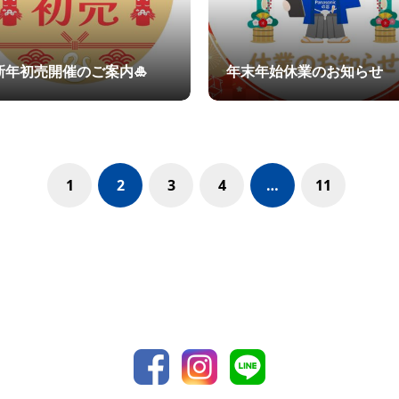
新年初売開催のご案内🎍
年末年始休業のお知らせ
1
2
3
4
…
11