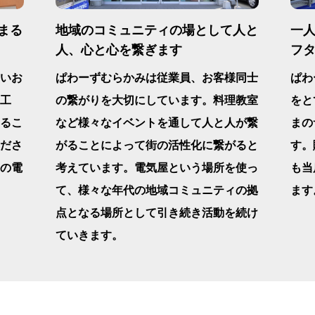
まる
地域のコミュニティの場として人と
一
人、心と心を繋ぎます
フ
いお
ぱわーずむらかみは従業員、お客様同士
ぱわ
工
の繋がりを大切にしています。料理教室
をと
るこ
など様々なイベントを通して人と人が繋
まの
ださ
がることによって街の活性化に繋がると
す。
の電
考えています。電気屋という場所を使っ
も当
て、様々な年代の地域コミュニティの拠
ます
点となる場所として引き続き活動を続け
ていきます。